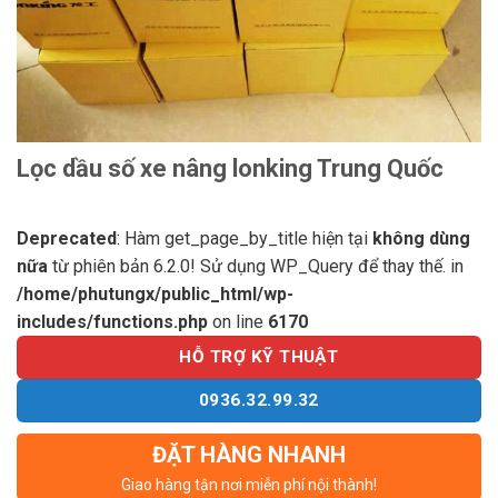
Lọc dầu số xe nâng lonking Trung Quốc
Deprecated
: Hàm get_page_by_title hiện tại
không dùng
nữa
từ phiên bản 6.2.0! Sử dụng WP_Query để thay thế. in
/home/phutungx/public_html/wp-
includes/functions.php
on line
6170
HỖ TRỢ KỸ THUẬT
0936.32.99.32
ĐẶT HÀNG NHANH
Giao hàng tận nơi miễn phí nội thành!