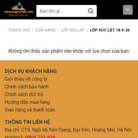
Skip
to
content
TRANG CHỦ
/
CỬA HÀNG
/
LỐP XÚC LÂT
/
LỐP XÚC LẬT 18.4-26
Không tìm thấy sản phẩm nào khớp với lựa chọn của bạn.
DỊCH VỤ KHÁCH HÀNG
Giới thiệu về công ty
Chính sách bảo hành
Chính sách đổi trả
Hướng dẫn mua hàng
Giao hàng và thanh toán
THÔNG TIN LIÊN HỆ
Địa chỉ: CT9, Ngõ 66 Kim Giang, Đại Kim, Hoàng Mai, Hà Nội
Hotline1:
0904.733.928