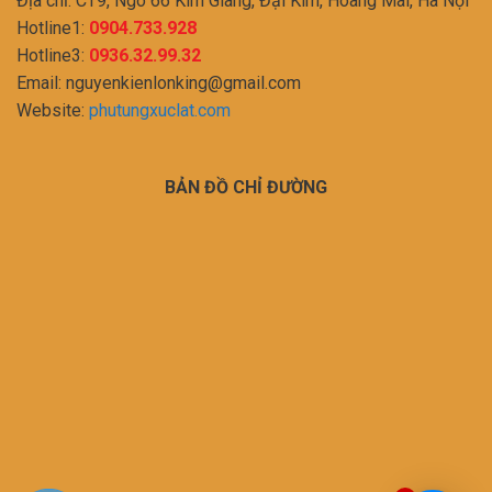
Địa chỉ: CT9, Ngõ 66 Kim Giang, Đại Kim, Hoàng Mai, Hà Nội
Hotline1:
0904.733.928
Hotline3:
0936.32.99.32
Email:
nguyenkienlonking@gmail.com
Website:
phutungxuclat.com
BẢN ĐỒ CHỈ ĐƯỜNG