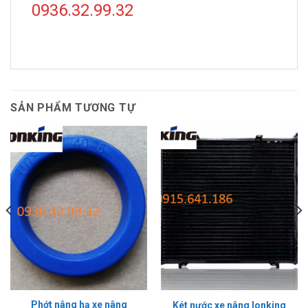
0936.32.99.32
SẢN PHẨM TƯƠNG TỰ
Phớt nâng hạ xe nâng
Két nước xe nâng lonking